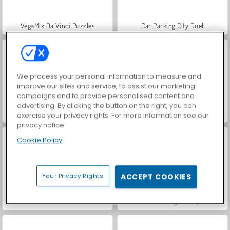
VegaMix Da Vinci Puzzles
Car Parking City Duel
We process your personal information to measure and
improve our sites and service, to assist our marketing
campaigns and to provide personalised content and
advertising. By clicking the button on the right, you can
Hidden Object: Street of Secrets
ASMR Makeover & Makeup Studio
exercise your privacy rights. For more information see our
privacy notice
Cookie Policy
Your Privacy Rights
ACCEPT COOKIES
World War 2 Shooter
Farm Merge Valley