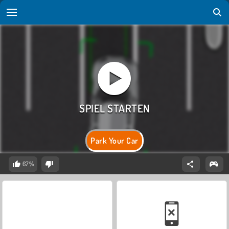
Park Your Car
67%