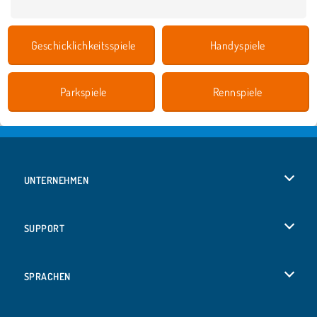
Geschicklichkeitsspiele
Handyspiele
Parkspiele
Rennspiele
UNTERNEHMEN
Benutzungsbedingungen
SUPPORT
Unsere Datenschutzre ...
Hilfe
SPRACHEN
Cookies
Русский