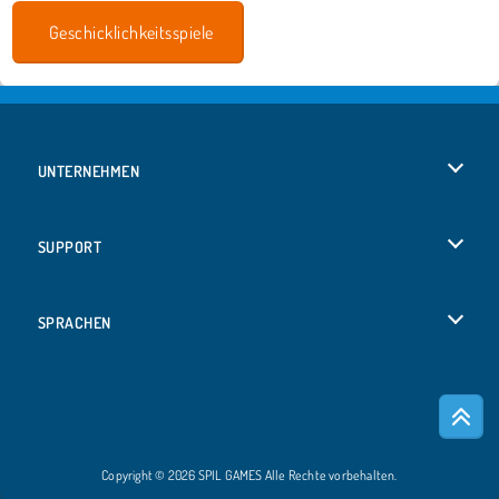
Geschicklichkeitsspiele
UNTERNEHMEN
Benutzungsbedingungen
SUPPORT
Unsere Datenschutzre ...
Hilfe
SPRACHEN
Cookies
English
Cookie-Kontrolle
Русский
Copyright © 2026 SPIL GAMES Alle Rechte vorbehalten.