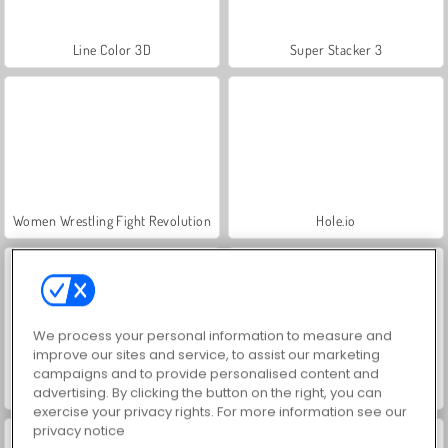
Line Color 3D
Super Stacker 3
Women Wrestling Fight Revolution
Hole.io
We process your personal information to measure and
improve our sites and service, to assist our marketing
campaigns and to provide personalised content and
advertising. By clicking the button on the right, you can
Funny Shopping Supermarket
Lustige Ohrenbehandlung
exercise your privacy rights. For more information see our
privacy notice