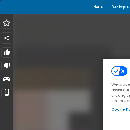
Neue
Denkspiel
We proces
assist ou
clicking t
see our p
Cookie Po