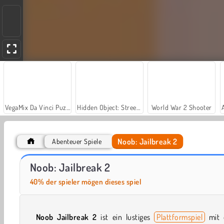
VegaMix Da Vinci Puzzles
Hidden Object: Street of Secrets
World War 2 Shooter
Noob: Jailbreak 2
Abenteuer Spiele
Car Parking City Duel
Noob Fuse
Noob: Jailbreak 2
40% der spieler mögen dieses spiel
Noob Jailbreak 2
ist ein lustiges
Plattformspiel
mit 