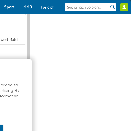
Sport
MMO
Für dich
Sweet Match
ervice, to
tising. By
en Solitaire
information