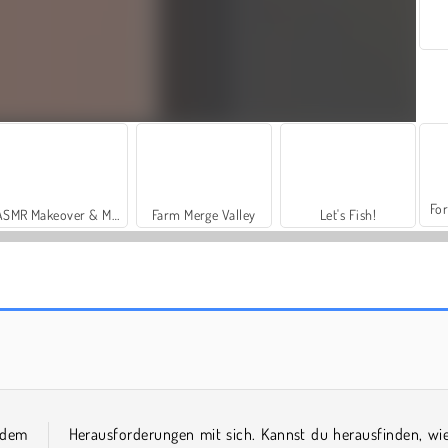
For
ASMR Makeover & Makeup Studio
Farm Merge Valley
Let's Fish!
Guess The Italian Brainrot Animals
Monster School vs Siren Head
dem
Herausforderungen mit sich. Kannst du herausfinden, wi