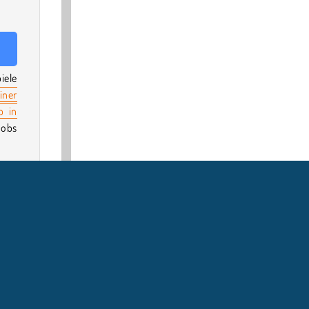
iele
iner
b in
oobs
hool