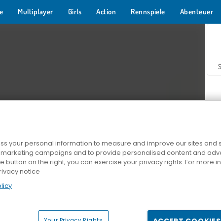
e
Multiplayer
Girls
Action
Rennspiele
Abenteuer
s your personal information to measure and improve our sites and s
r marketing campaigns and to provide personalised content and adver
Z
he button on the right, you can exercise your privacy rights. For more 
rivacy notice
licy
Your Privacy Rights
ACCEPT COOKIES