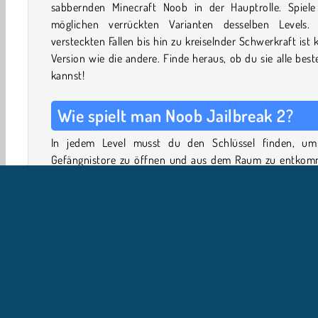
sabbernden Minecraft Noob in der Hauptrolle. Spiele 
möglichen verrückten Varianten desselben Levels.
versteckten Fallen bis hin zu kreiselnder Schwerkraft ist 
Version wie die andere. Finde heraus, ob du sie alle bes
kannst!
Wie spielt man Noob Jailbreak 2?
In jedem Level musst du den Schlüssel finden, um
Gefängnistore zu öffnen und aus dem Raum zu entkom
Weiche den Sägen und Metallstacheln aus. Jeder Raum
derselbe, aber mit Variationen, die manchmal subtil
manchmal sehr auffällig sind.
Ob Noobs Größe und Geschwindigkeit, umgekehrte 
drehende Schwerkraft, versteckte Fallen oder an
verrückte Wendungen, jedes Level bringt 