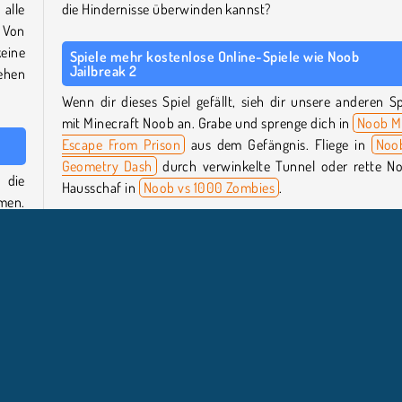
alle
die Hindernisse überwinden kannst?
 Von
keine
Spiele mehr kostenlose Online-Spiele wie Noob
Jailbreak 2
tehen
Wenn dir dieses Spiel gefällt, sieh dir unsere anderen Sp
mit Minecraft Noob an. Grabe und sprenge dich in
Noob M
Escape From Prison
aus dem Gefängnis. Fliege in
Noo
Geometry Dash
durch verwinkelte Tunnel oder rette N
 die
Hausschaf in
Noob vs 1000 Zombies
.
men.
 ist
Wer hat Noob Jailbreak 2 entwickelt?
 und
Noob Jailbreak 2
wurde vom Stickman vs. Monster Sc
Team entwickelt.
oder
dere
Wann wurde Noob Jailbreak 2 veröffentlicht?
neue
Dieses Spiel wurde am 27. Oktober 2025 veröffentlicht.