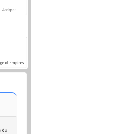
Jackpot
ge of Empires
e du