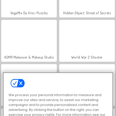
VegaMix Da Vinci Puzzles
Hidden Object: Street of Secrets
ASMR Makeover & Makeup Studio
World War 2 Shooter
We process your personal information to measure and
improve our sites and service, to assist our marketing
Farm Merge Valley
Let's Fish!
campaigns and to provide personalised content and
advertising. By clicking the button on the right, you can
exercise your privacy rights. For more information see our