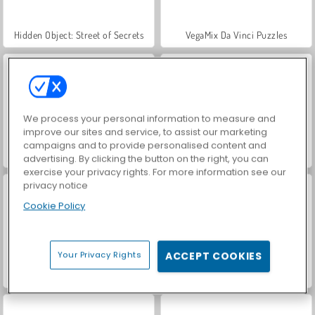
Hidden Object: Street of Secrets
VegaMix Da Vinci Puzzles
We process your personal information to measure and
improve our sites and service, to assist our marketing
campaigns and to provide personalised content and
Car Parking City Duel
Casino World
advertising. By clicking the button on the right, you can
exercise your privacy rights. For more information see our
privacy notice
Cookie Policy
Your Privacy Rights
ACCEPT COOKIES
Let's Fish!
ASMR Makeover & Makeup Studio