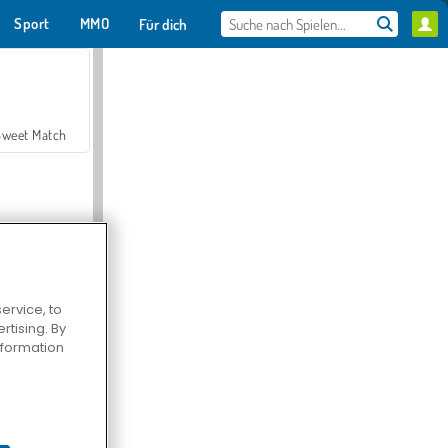
Sport
MMO
Für dich
Sweet Match
ervice, to
tising. By
en Solitaire
information