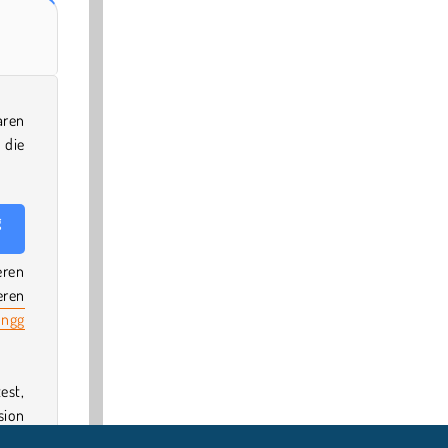
aren
 die
g
eren
eren
ongg
est,
sion
viel