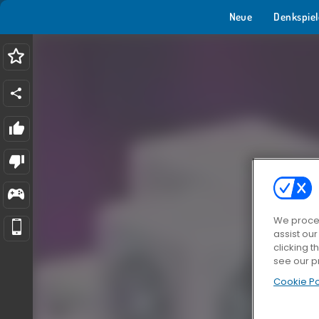
Neue
Denkspiel
We proces
assist ou
clicking t
see our p
Cookie Po