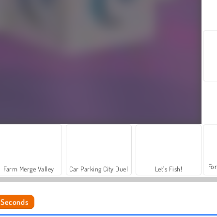
For
Farm Merge Valley
Car Parking City Duel
Let's Fish!
 Seconds