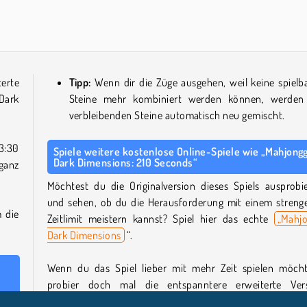
Holiday Mahjong Dimensions
Mahjong 3D Match
terte
Tipp:
Wenn dir die Züge ausgehen, weil keine spielb
Dark
Steine mehr kombiniert werden können, werden
verbleibenden Steine automatisch neu gemischt.
3:30
Spiele weitere kostenlose Online-Spiele wie „Mahjong
Dark Dimensions: 210 Seconds“
ganz
Möchtest du die Originalversion dieses Spiels ausprobi
und sehen, ob du die Herausforderung mit einem streng
 die
Zeitlimit meistern kannst? Spiel hier das echte
„Mahj
Dark Dimensions
“.
Wenn du das Spiel lieber mit mehr Zeit spielen möcht
probier doch mal die entspanntere erweiterte Ver
„Mahjongg Dark Dimensions Triple Time“
aus – dreimal so 