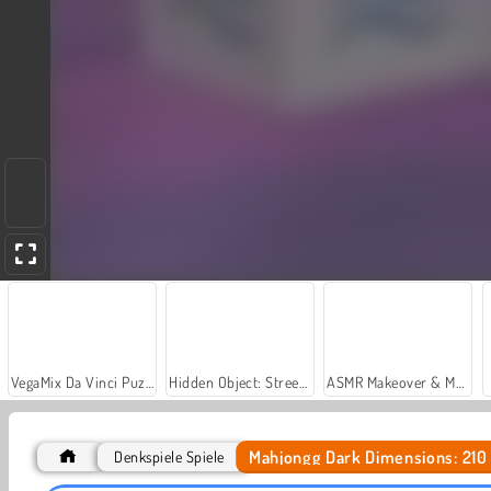
VegaMix Da Vinci Puzzles
Hidden Object: Street of Secrets
ASMR Makeover & Makeup Studio
Mahjongg Dark Dimensions: 210
Denkspiele Spiele