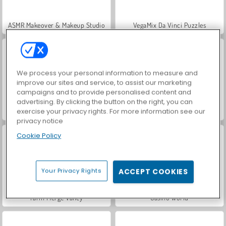
ASMR Makeover & Makeup Studio
VegaMix Da Vinci Puzzles
We process your personal information to measure and
improve our sites and service, to assist our marketing
campaigns and to provide personalised content and
advertising. By clicking the button on the right, you can
exercise your privacy rights. For more information see our
Hidden Object: Street of Secrets
World War 2 Shooter
privacy notice
Cookie Policy
Your Privacy Rights
ACCEPT COOKIES
Farm Merge Valley
Casino World