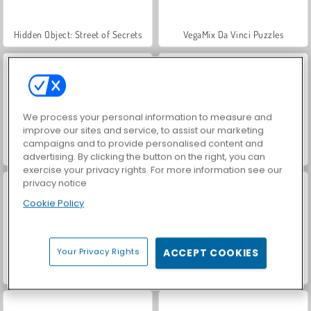
Hidden Object: Street of Secrets
VegaMix Da Vinci Puzzles
We process your personal information to measure and
improve our sites and service, to assist our marketing
campaigns and to provide personalised content and
ASMR Makeover & Makeup Studio
World War 2 Shooter
advertising. By clicking the button on the right, you can
exercise your privacy rights. For more information see our
privacy notice
Cookie Policy
Your Privacy Rights
ACCEPT COOKIES
Farm Merge Valley
Car Parking City Duel