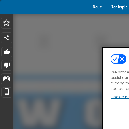
Neue
Denkspiel
We proces
assist ou
clicking t
see our p
Cookie Po