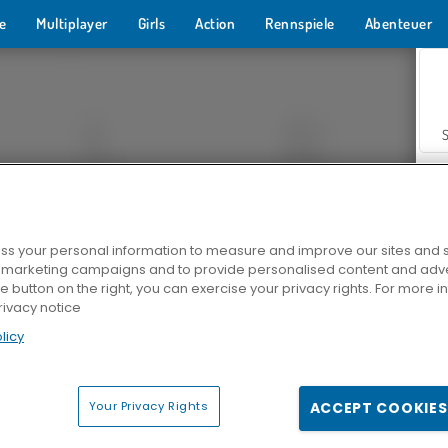
e
Multiplayer
Girls
Action
Rennspiele
Abenteuer
s your personal information to measure and improve our sites and s
r marketing campaigns and to provide personalised content and adver
Z
he button on the right, you can exercise your privacy rights. For more 
rivacy notice
licy
Your Privacy Rights
ACCEPT COOKIES