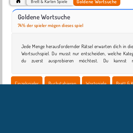
Goldene Wortsuche
Brett & Karten Spiele
Car Parking City Duel
Royal Story
Goldene Wortsuche
74% der spieler mögen dieses spiel
Jede Menge herausfordernder Rätsel erwarten dich in di
verschiedenen Arten von Früchten, Tieren und vielem 
Wortsuchspiel. Du musst nur entscheiden, welche Kateg
du zuerst ausprobieren möchtest. Du kannst 
Einzelspieler
Buchstabieren
Wortspiele
Brett & 
Handy
Beliebte
Denkspiele