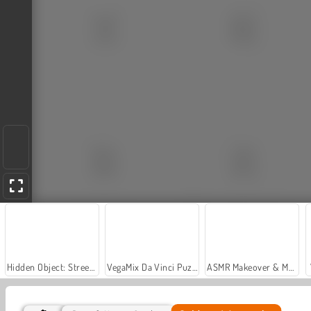
Hidden Object: Street of Secrets
VegaMix Da Vinci Puzzles
ASMR Makeover & Makeup Studio