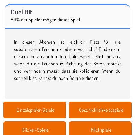
Duel Hit
80% der Spieler mögen dieses Spiel
In diesen Atomen ist reichlich Platz für alle
subatomaren Teilchen − oder etwa nicht? Finde es in
diesem herausfordernden Onlinespiel selbst heraus,
wenn du die Teilchen in Richtung des Kerns schießt
und verhindern musst, dass sie kollidieren. Wenn du
schnell bist, kannst du auch Boni verdienen.
Einzelspieler-Spiele
Geschicklichkeitsspiele
Clicker-Spiele
Klickspiele