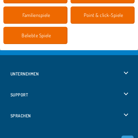
Familienspiele
Point & click-Spiele
Beliebte Spiele
UNTERNEHMEN
Benutzungsbedingungen
SUPPORT
Unsere Datenschutzre ...
Hilfe
SPRACHEN
Cookies
Русский