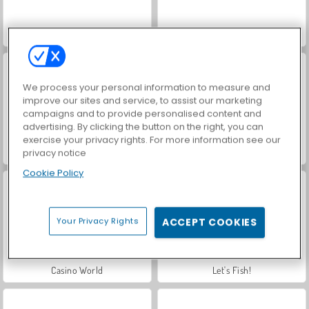
VegaMix Da Vinci Puzzles
Farm Merge Valley
We process your personal information to measure and
improve our sites and service, to assist our marketing
campaigns and to provide personalised content and
advertising. By clicking the button on the right, you can
exercise your privacy rights. For more information see our
Hidden Object: Street of Secrets
Car Parking City Duel
privacy notice
Cookie Policy
Your Privacy Rights
ACCEPT COOKIES
Casino World
Let's Fish!