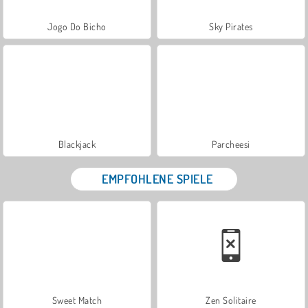
Jogo Do Bicho
Sky Pirates
Blackjack
Parcheesi
EMPFOHLENE SPIELE
Sweet Match
Zen Solitaire