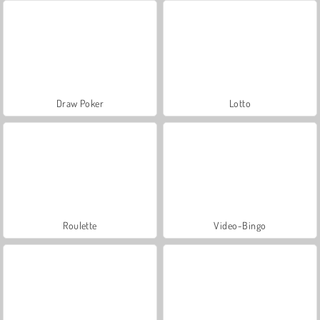
Draw Poker
Lotto
Roulette
Video-Bingo