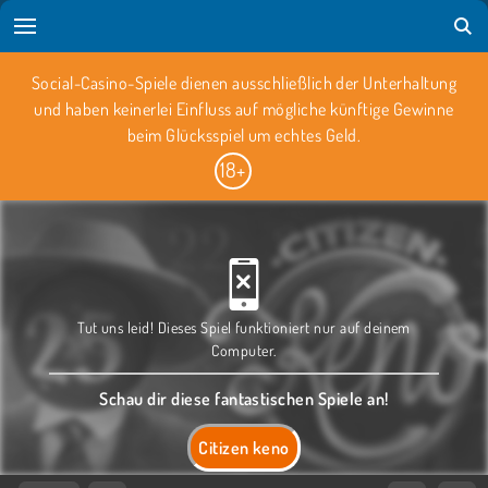
Social-Casino-Spiele dienen ausschließlich der Unterhaltung
und haben keinerlei Einfluss auf mögliche künftige Gewinne
beim Glücksspiel um echtes Geld.
Tut uns leid! Dieses Spiel funktioniert nur auf deinem
Computer.
Schau dir diese fantastischen Spiele an!
Citizen keno