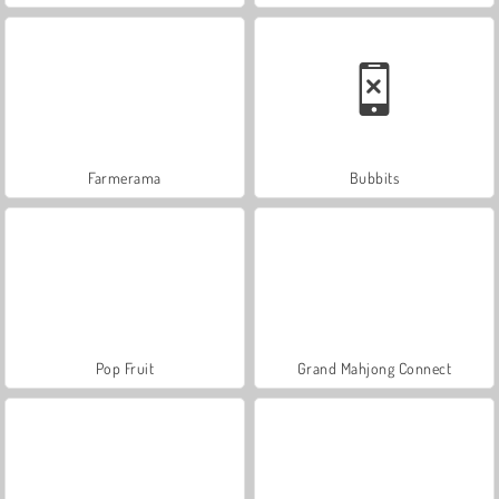
Farmerama
Bubbits
Pop Fruit
Grand Mahjong Connect