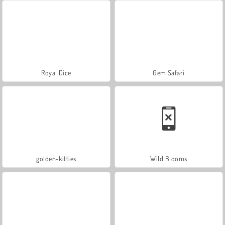
Royal Dice
Gem Safari
golden-kitties
Wild Blooms