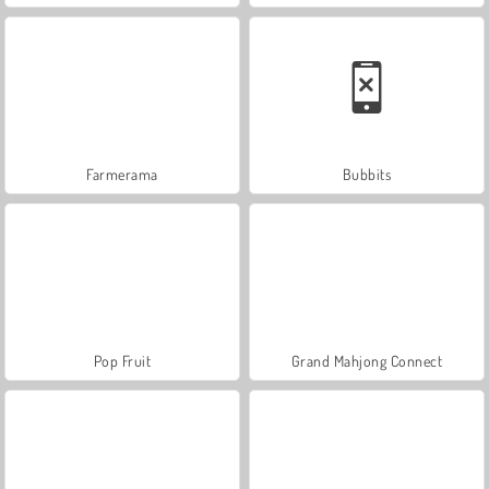
Farmerama
Bubbits
Pop Fruit
Grand Mahjong Connect