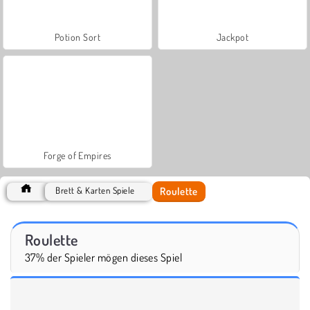
Potion Sort
Jackpot
Forge of Empires
Roulette
Brett & Karten Spiele
Roulette
37% der Spieler mögen dieses Spiel