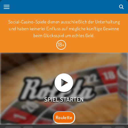
Social-Casino-Spiele dienen ausschließlich der Unterhaltung
und haben keinerlei Einfluss auf mögliche künftige Gewinne
beim Glücksspiel um echtes Geld.
Roulette