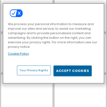
We process your personal information to measure and
Royal Story
Let's Fish!
improve our sites and service, to assist our marketing
campaigns and to provide personalised content and
advertising. By clicking the button on the right, you can
exercise your privacy rights. For more information see our
privacy notice
Cookie Policy
Casino World
Obby Rainbow Tower
Your Privacy Rights
ACCEPT COOKIES