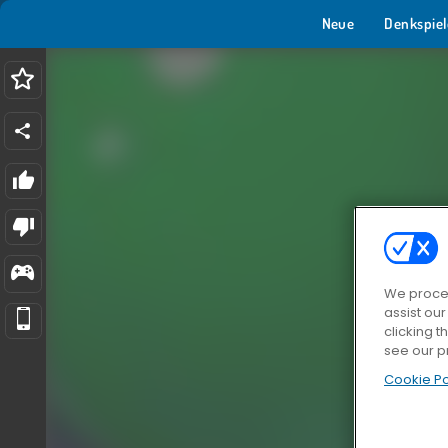
Neue
Denkspiel
We proces
assist ou
clicking t
see our p
Cookie Po