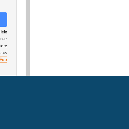
iele
ieser
iere
 aus
Pop
an,
oder