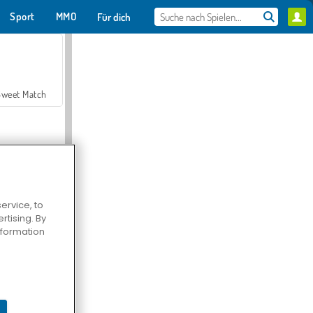
Sport
MMO
Für dich
Sweet Match
ervice, to
tising. By
en Solitaire
information