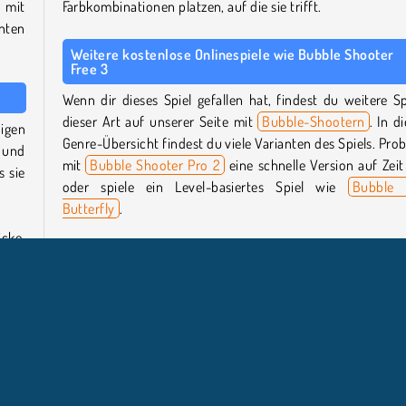
 mit
Farbkombinationen platzen, auf die sie trifft.
nten
Weitere kostenlose Onlinespiele wie Bubble Shooter
Free 3
Wenn dir dieses Spiel gefallen hat, findest du weitere Sp
dieser Art auf unserer Seite mit
Bubble-Shootern
. In d
bigen
Genre-Übersicht findest du viele Varianten des Spiels. Prob
r und
mit
Bubble Shooter Pro 2
eine schnelle Version auf Zeit
s sie
oder spiele ein Level-basiertes Spiel wie
Bubble 
Butterfly
.
icke,
Oder du schaust dir mal eines unserer
3-Gewinnt-Spiele
ippe
eine große Sammlung von Spielen, bei denen du drei 
 die
mehr Objekte der gleichen Art kombinieren musst.
Wer hat Bubble Shooter Free 3 entwickelt?
tige
gen.
Bubble Shooter Free 3
wurde von Softgames entwickelt.
chst,