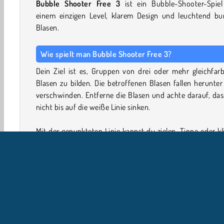
Bubble Shooter Free 3
ist ein Bubble-Shooter-Spiel
einem einzigen Level, klarem Design und leuchtend bu
Blasen.
Wie spielt man Bubble Shooter Free 3?
Dein Ziel ist es, Gruppen von drei oder mehr gleichfar
Blasen zu bilden. Die betroffenen Blasen fallen herunte
verschwinden. Entferne die Blasen und achte darauf, das
nicht bis auf die weiße Linie sinken.
Mit der gepunkteten Linie kannst du zielen. Tippe oder kl
um die Blase am unteren Bildschirmrand abzuschießen. T
auf die Tauschen-Taste (die sich drehenden Pfeile), um
zweite Blase daneben zu verwenden.
Wenn eine Blase, die du abschießt, keine gül
Übereinstimmung erzeugt, bleibt sie an den anderen hän
Das wird als ein Foul gewertet. Wenn du zu viele Fouls ma