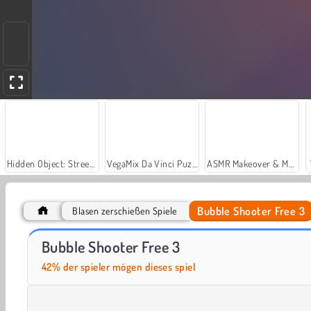
Hidden Object: Street of Secrets
VegaMix Da Vinci Puzzles
ASMR Makeover & Makeup Studio
Bubble Shooter Free 3
Blasen zerschießen Spiele
Let's Fish!
Casino World
Bubble Shooter Free 3
42% der spieler mögen dieses spiel