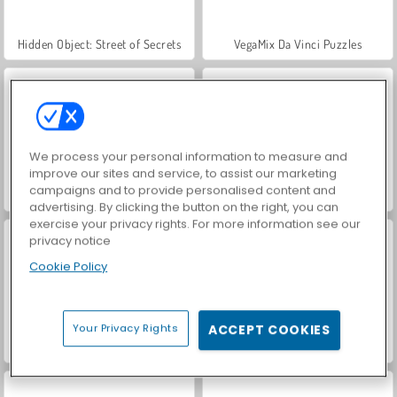
Hidden Object: Street of Secrets
VegaMix Da Vinci Puzzles
We process your personal information to measure and
improve our sites and service, to assist our marketing
campaigns and to provide personalised content and
ASMR Makeover & Makeup Studio
World War 2 Shooter
advertising. By clicking the button on the right, you can
exercise your privacy rights. For more information see our
privacy notice
Cookie Policy
Your Privacy Rights
ACCEPT COOKIES
Farm Merge Valley
Car Parking City Duel