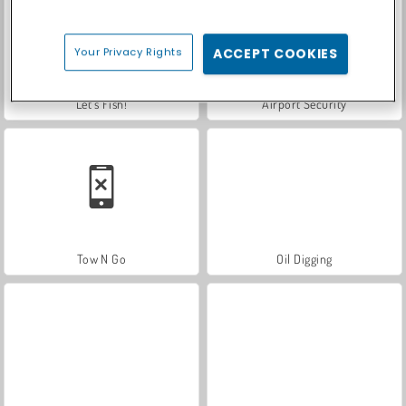
Your Privacy Rights
ACCEPT COOKIES
Let's Fish!
Airport Security
Tow N Go
Oil Digging