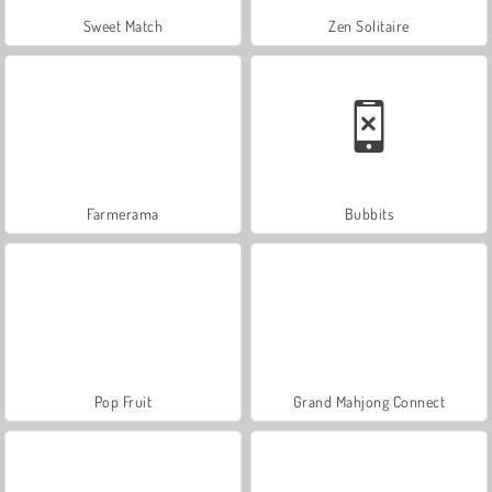
Sweet Match
Zen Solitaire
Farmerama
Bubbits
Pop Fruit
Grand Mahjong Connect