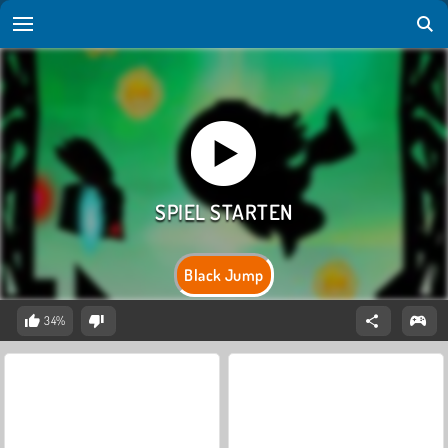
Black Jump
34%