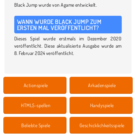
Black Jump wurde von Agame entwickelt.
WANN WURDE BLACK JUMP ZUM
ERSTEN MAL VERÖFFENTLICHT?
Dieses Spiel wurde erstmals im Dezember 2020
veröffentlicht. Diese aktualisierte Ausgabe wurde am
8. Februar 2024 veröffentlicht.
Actionspiele
Arkadenspiele
HTML5-spellen
Handyspiele
Beliebte Spiele
Geschicklichkeitsspiele