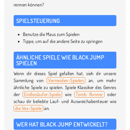
rennen können?
SPIELSTEUERUNG
Benutze die Maus zum Spielen
Tippe, um auf die andere Seite zu springen
ÄHNLICHE SPIELE WIE BLACK JUMP
SPIELEN
Wenn dir dieses Spiel gefallen hat, sieh dir unsere
Sammlung von
Vermeiden-Spielen
an, um mehr
ähnliche Spiele zu spielen. Spiele Klassiker des Genres
der
Endlosläufer-Spiele
wie
Tomb Runner
oder
schau dir beliebte Lauf- und Ausweichabenteuer wie
die Vex-Spiele
an.
WER HAT BLACK JUMP ENTWICKELT?