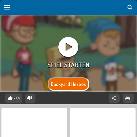
Backyard Heroes
71%