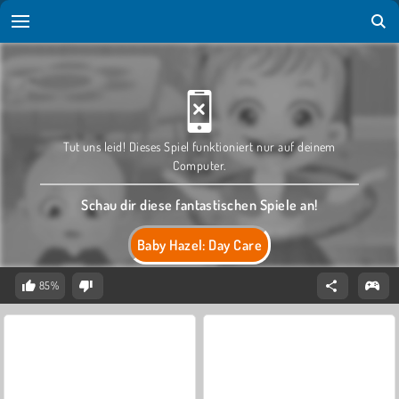
Tut uns leid! Dieses Spiel funktioniert nur auf deinem
Computer.
Schau dir diese fantastischen Spiele an!
Baby Hazel: Day Care
85%