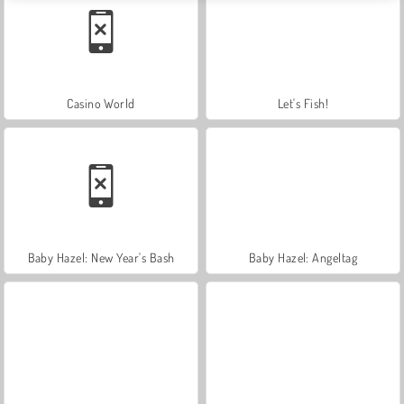
Casino World
Let's Fish!
Baby Hazel: New Year's Bash
Baby Hazel: Angeltag