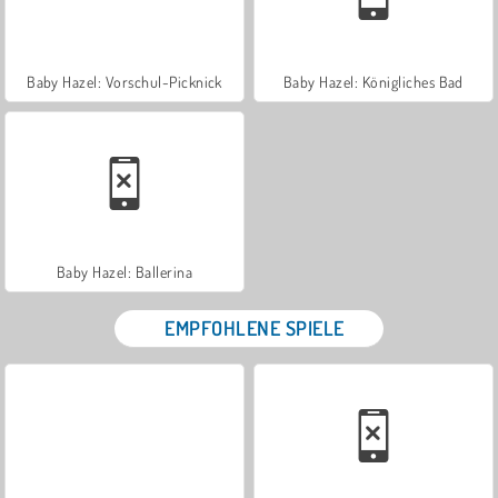
Baby Hazel: Vorschul-Picknick
Baby Hazel: Königliches Bad
Baby Hazel: Ballerina
EMPFOHLENE SPIELE