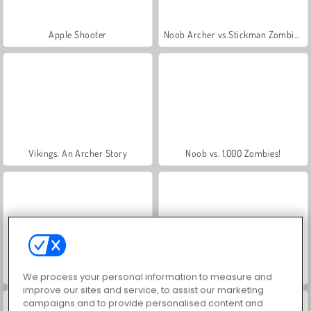
Apple Shooter
Noob Archer vs Stickman Zombie Shooter
Vikings: An Archer Story
Noob vs. 1,000 Zombies!
Stickman Archer 2
Strichmännchen-Bogenschütze: Mr. Bogen
We process your personal information to measure and
improve our sites and service, to assist our marketing
campaigns and to provide personalised content and