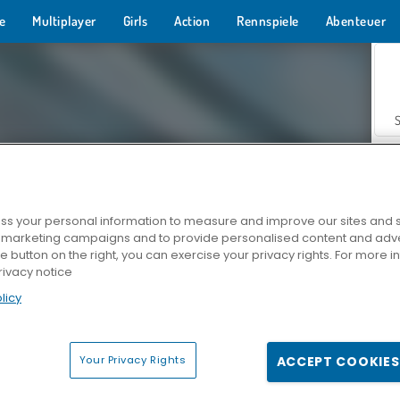
e
Multiplayer
Girls
Action
Rennspiele
Abenteuer
s your personal information to measure and improve our sites and s
r marketing campaigns and to provide personalised content and adver
Z
he button on the right, you can exercise your privacy rights. For more 
rivacy notice
licy
Your Privacy Rights
ACCEPT COOKIES