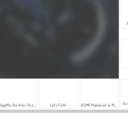
For
VegaMix Da Vinci Puzzles
Let's Fish!
ASMR Makeover & Makeup Studio