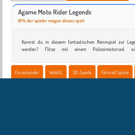
Farm Merge Valley
Casino World
Agame Moto Rider Legends
81% der spieler mögen dieses spiel
Kannst du in diesem fantastischen Rennspiel zur Leg
werden? Flitze mit einem Polizeimotorrad, e
Einzelspieler
WebGL
3D-Spiele
Fahrrad Spiele
Rennspiele
U