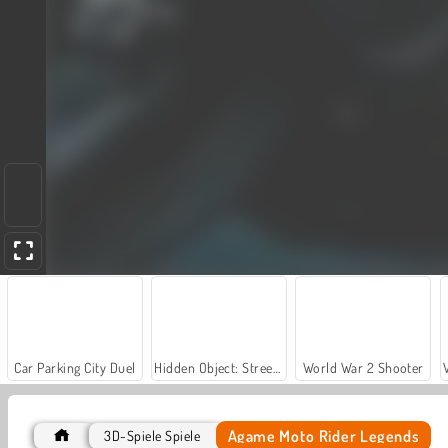
Car Parking City Duel
Hidden Object: Street of Secrets
World War 2 Shooter
Agame Moto Rider Legends
3D-Spiele Spiele