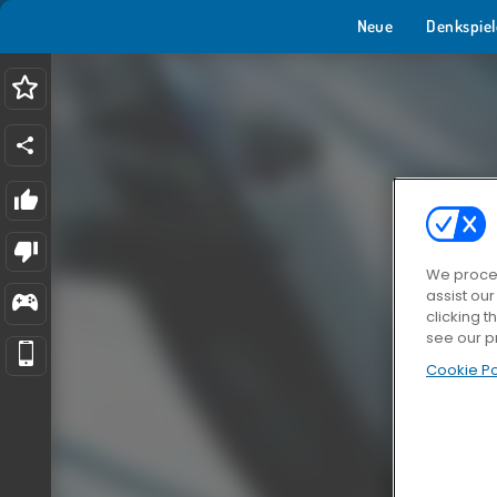
Neue
Denkspiel
We proces
assist ou
clicking t
see our p
Cookie Po