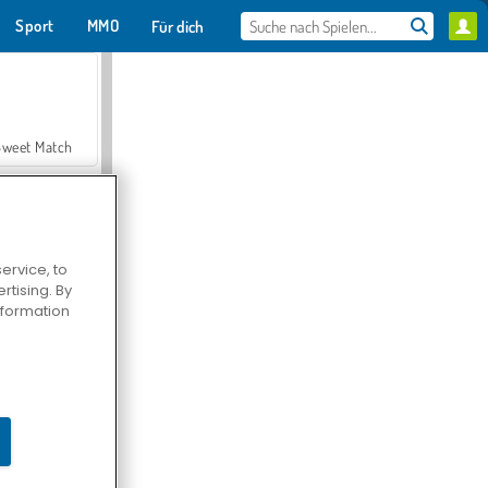
Sport
MMO
Für dich
Sweet Match
ervice, to
tising. By
en Solitaire
information
Farmerama