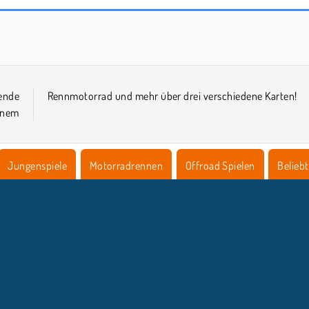
Bike Trials: Offroad
Offroad Moto Mania
ende
Rennmotorrad und mehr über drei verschiedene Karten!
inem
Jungenspiele
Motorradrennen
Offroad Spielen
Belieb
NTERNEHMEN
SUPPORT