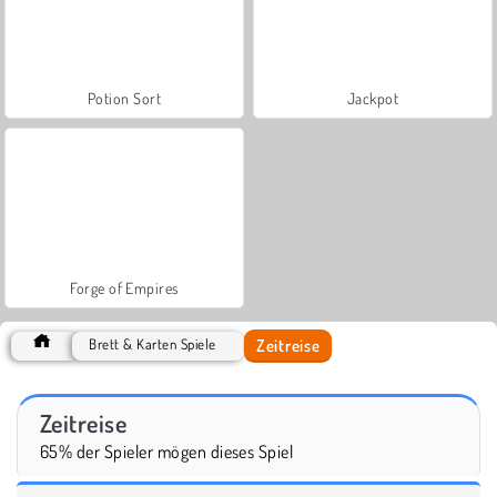
Potion Sort
Jackpot
Forge of Empires
Zeitreise
Brett & Karten Spiele
Zeitreise
65% der Spieler mögen dieses Spiel