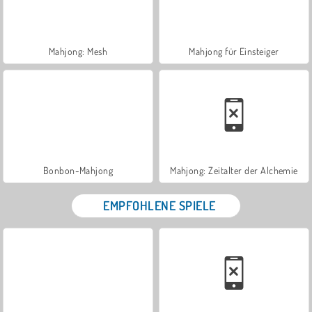
Mahjong: Mesh
Mahjong für Einsteiger
Bonbon-Mahjong
Mahjong: Zeitalter der Alchemie
EMPFOHLENE SPIELE