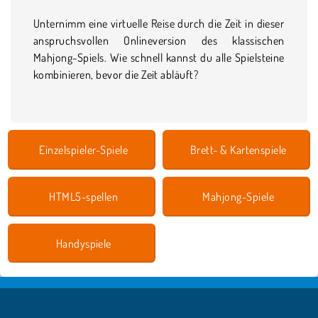
Unternimm eine virtuelle Reise durch die Zeit in dieser
anspruchsvollen Onlineversion des klassischen
Mahjong-Spiels. Wie schnell kannst du alle Spielsteine
kombinieren, bevor die Zeit abläuft?
Einzelspieler-Spiele
Brett- & Kartenspiele
HTML5-spellen
Mahjong-Spiele
Handyspiele