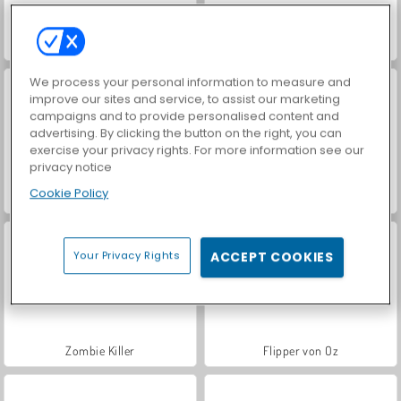
Battle Coast
Riskante Mission
We process your personal information to measure and
improve our sites and service, to assist our marketing
campaigns and to provide personalised content and
advertising. By clicking the button on the right, you can
exercise your privacy rights. For more information see our
privacy notice
Cookie Policy
Sniper Ultimate Assassin 2
Strichmännchen: Bogenschütze 4
Your Privacy Rights
ACCEPT COOKIES
Zombie Killer
Flipper von Oz