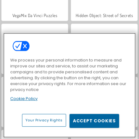
VegaMix Da Vinci Puzzles
Hidden Object: Street of Secrets
We process your personal information to measure and
improve our sites and service, to assist our marketing
World War 2 Shooter
Car Parking City Duel
campaigns and to provide personalised content and
advertising. By clicking the button on the right, you can
exercise your privacy rights. For more information see our
privacy notice
Cookie Policy
Your Privacy Rights
ACCEPT COOKIES
Casino World
Royal Story