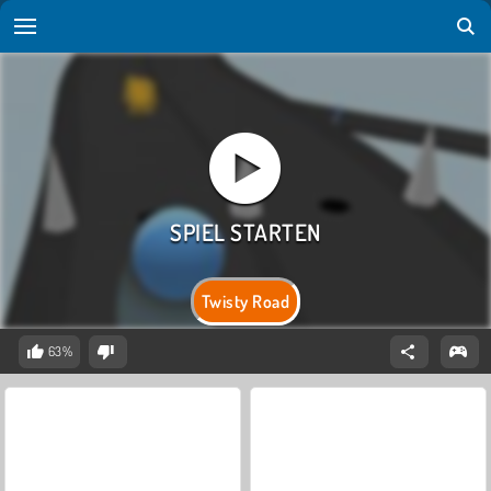
Twisty Road
63%