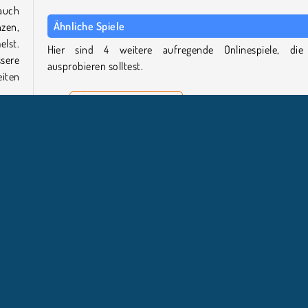
 auch
Ähnliche Spiele
zen,
lst.
Hier sind 4 weitere aufregende Onlinespiele, di
sere
ausprobieren solltest.
iten
Table Tennis World Tour
Ultimate Boxing
Soccer Skills: Euro Cup 2021
Basket Random
ndes
ierte
Wer hat Tennis Open 2020 entwickelt?
Tennis Open 2020 wurde von Inlogic Software entwickelt.
Beliebte