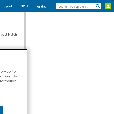
Sport
MMO
Für dich
Sweet Match
ervice, to
tising. By
en Solitaire
information