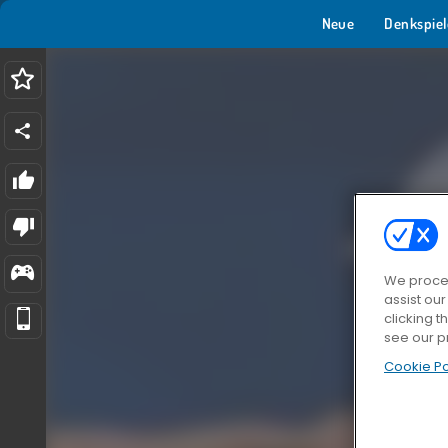
Neue
Denkspiel
We proces
assist ou
clicking t
see our p
Cookie Po