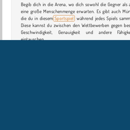
Begib dich in die Arena, wo dich sowohl die Gegner als
eine große Menschenmenge erwarten. Es gibt auch Mün
die du in diesem
Sportspiel
während jedes Spiels samme
Diese kannst du zwischen den Wettbewerben gegen bes
Geschwindigkeit, Genauigkeit und andere Fähigke
eintauschen.
Wie spielt man Tennis Open 2020?
Tennis Open 2020 ist ein lustiges und herausforder
Turnierspiel
. Mache dich bereit, gegen wahrhaft talent
Athleten zu spielen.
Spielsteuerung
Sport
Tennis Spiele
Ballspiele
HTML5
Handy