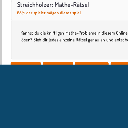
World War 2 Shooter
Farm Merge Valley
Streichhölzer: Mathe-Rätsel
65% der spieler mögen dieses spiel
Kannst du die kniffligen Mathe-Probleme in diesem Online
wie viele Streichhölzer dazukommen oder weggeno
lösen? Sieh dir jedes einzelne Rätsel genau an und entsch
Einzelspieler
Gehirnspiele
Konzentration
Lernen
U