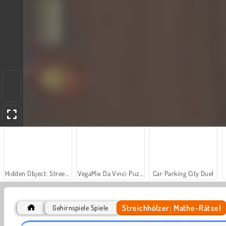
Hidden Object: Street of Secrets
VegaMix Da Vinci Puzzles
Car Parking City Duel
Streichhölzer: Mathe-Rätsel
Gehirnspiele Spiele