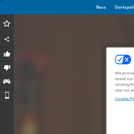
Neue
Denkspiel
We proces
assist ou
clicking t
see our p
Cookie Po