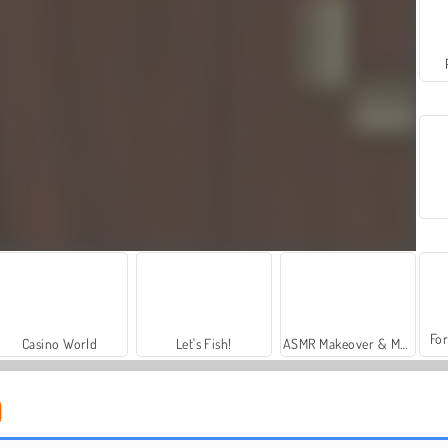
For
Casino World
Let's Fish!
ASMR Makeover & Makeup Studio