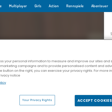
e
Multiplayer
Girls
Action
Rennspiele
Abenteuer
s your personal information to measure and improve our sites and s
r marketing campaigns and to provide personalised content and adver
Z
he button on the right, you can exercise your privacy rights. For more 
rivacy notice
licy
Your Privacy Rights
ACCEPT COOKIES