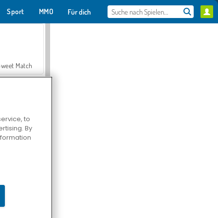
Sport
MMO
Für dich
Sweet Match
ervice, to
tising. By
en Solitaire
information
Farmerama