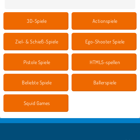
3D-Spiele
Actionspiele
Ziel- & Schieß-Spiele
Ego-Shooter Spiele
Pistole Spiele
HTML5-spellen
Beliebte Spiele
Ballerspiele
Squid Games