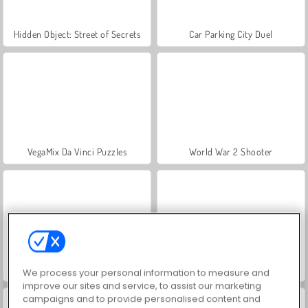
Hidden Object: Street of Secrets
Car Parking City Duel
VegaMix Da Vinci Puzzles
World War 2 Shooter
ASMR Makeover & Makeup Studio
Farm Merge Valley
We process your personal information to measure and
improve our sites and service, to assist our marketing
campaigns and to provide personalised content and