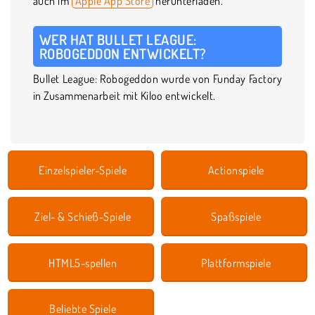
auch im
Apple App Store
herunterladen.
WER HAT BULLET LEAGUE:
ROBOGEDDON ENTWICKELT?
Bullet League: Robogeddon wurde von Funday Factory
in Zusammenarbeit mit Kiloo entwickelt.
Einzelspieler-Spiele
Actionspiele
Ziel- & Schieß-Spiele
Spaßspiele
HTML5-spellen
Plattformspiele
Beliebte Spiele