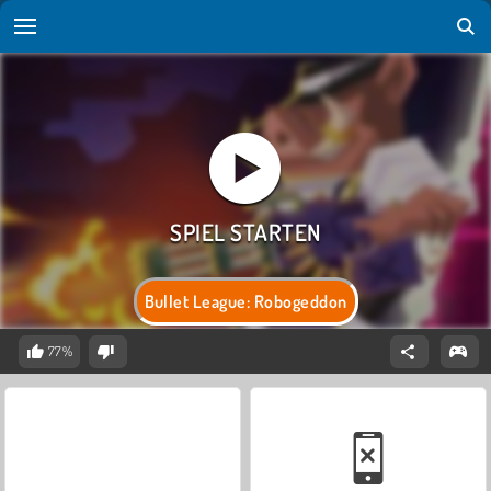
Bullet League: Robogeddon
77%