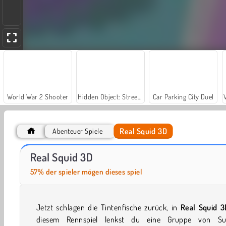
World War 2 Shooter
Hidden Object: Street of Secrets
Car Parking City Duel
Real Squid 3D
Abenteuer Spiele
Let's Fish!
Squid Runner
Real Squid 3D
57% der spieler mögen dieses spiel
Jetzt schlagen die Tintenfische zurück, in
Real Squid 3
diesem Rennspiel lenkst du eine Gruppe von Su