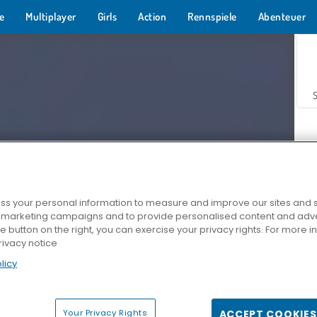
e
Multiplayer
Girls
Action
Rennspiele
Abenteuer
s your personal information to measure and improve our sites and s
r marketing campaigns and to provide personalised content and adver
Z
he button on the right, you can exercise your privacy rights. For more 
rivacy notice
licy
Your Privacy Rights
ACCEPT COOKIES