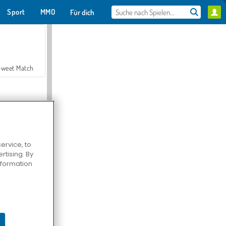
Sport
MMO
Für dich
Sweet Match
ervice, to
tising. By
en Solitaire
information