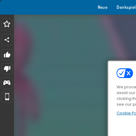
Neue
Denkspiel
We proces
assist ou
clicking t
see our p
Cookie Po