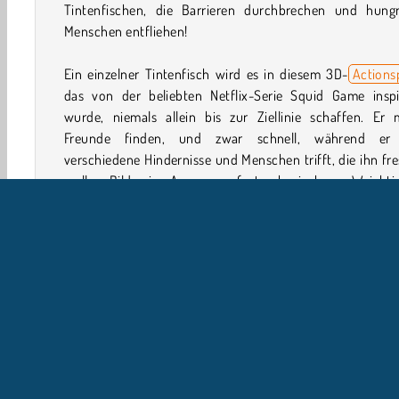
Tintenfischen, die Barrieren durchbrechen und hungr
Menschen entfliehen!
Ein einzelner Tintenfisch wird es in diesem 3D-
Actions
das von der beliebten Netflix-Serie Squid Game inspir
wurde, niemals allein bis zur Ziellinie schaffen. Er 
Freunde finden, und zwar schnell, während er
verschiedene Hindernisse und Menschen trifft, die ihn fr
wollen. Bilde eine Armee von fast unbesiegbaren Weichti
mit denen du dich durch jeden Hindernisparcours kämp
Nur ein wahrer Super-Tintenfisch-Trupp wird die letzte 
erreichen!
Wie spielt man Real Squid 3D?
Sammle so viele Tintenfische wie möglich, die du in j
Level dieses
Geschicklichkeitsspiels
durch ei
Hindernisparcours manövrierst. Meide die Menschen und 
auf Barrieren, denn sie erhöhen die Anzahl der Tintenfi