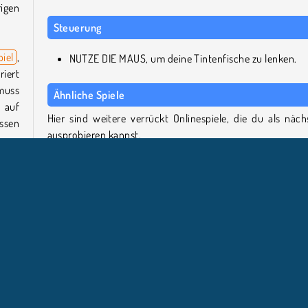
igen
Steuerung
piel
,
NUTZE DIE MAUS, um deine Tintenfische zu lenken.
iert
muss
Ähnliche Spiele
 auf
Hier sind weitere verrückt Onlinespiele, die du als näch
essen
ausprobieren kannst.
eren,
fst.
Squid Challenge 2
Stufe
Stick War: Infinity Duel
Going Balls
Color Bump 3D
edem
Wer hat Real Squid 3D entwickelt?
nen
Real Squid 3D wurde von Justforward erstellt.
ziele
sche,