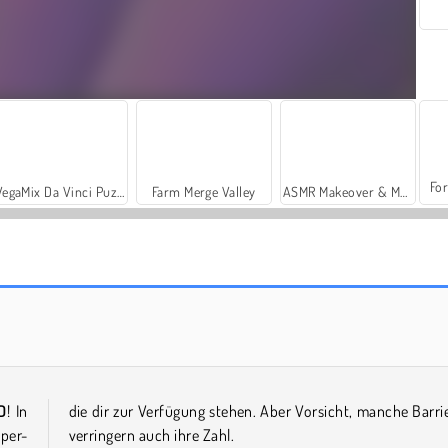
For
VegaMix Da Vinci Puzzles
Farm Merge Valley
ASMR Makeover & Makeup Studio
Squid Challenge: Glass Bridge
Squid Shooter
D
! In
die dir zur Verfügung stehen. Aber Vorsicht, manche Barri
per-
verringern auch ihre Zahl.