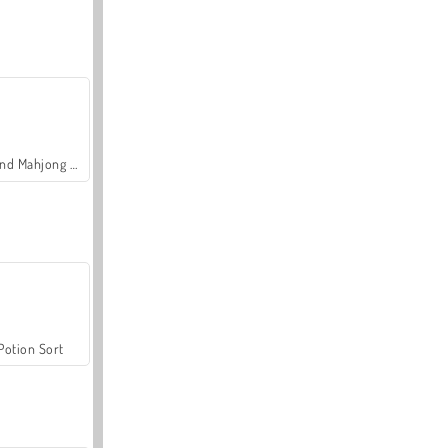
Grand Mahjong Connect
Potion Sort