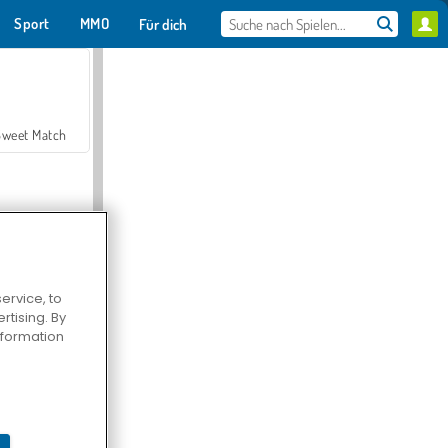
Sport
MMO
Für dich
Sweet Match
ervice, to
tising. By
en Solitaire
information