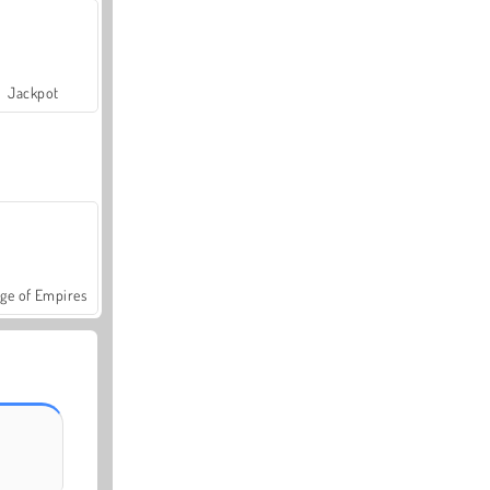
Jackpot
ge of Empires