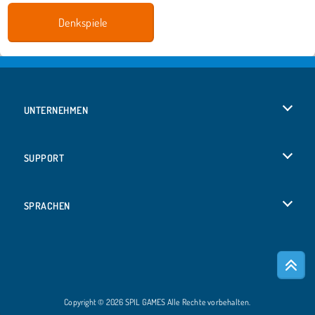
Denkspiele
UNTERNEHMEN
Benutzungsbedingungen
SUPPORT
Unsere Datenschutzre ...
Hilfe
SPRACHEN
Cookies
Русский
Cookie-Kontrolle
Bahasa Indonesia
Copyright © 2026 SPIL GAMES Alle Rechte vorbehalten.