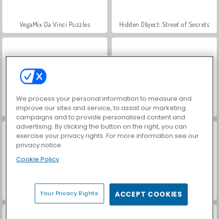
VegaMix Da Vinci Puzzles
Hidden Object: Street of Secrets
We process your personal information to measure and
improve our sites and service, to assist our marketing
Farm Merge Valley
Car Parking City Duel
campaigns and to provide personalised content and
advertising. By clicking the button on the right, you can
exercise your privacy rights. For more information see our
privacy notice
Cookie Policy
Casino World
Royal Story
Your Privacy Rights
ACCEPT COOKIES