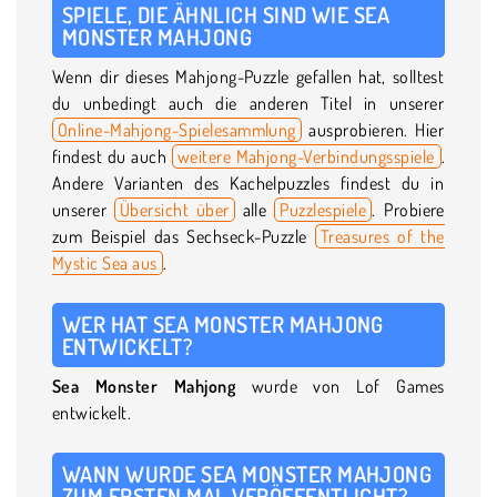
SPIELE, DIE ÄHNLICH SIND WIE SEA
MONSTER MAHJONG
Wenn dir dieses Mahjong-Puzzle gefallen hat, solltest
du unbedingt auch die anderen Titel in unserer
Online-Mahjong-Spielesammlung
ausprobieren. Hier
findest du auch
weitere Mahjong-Verbindungsspiele
.
Andere Varianten des Kachelpuzzles findest du in
unserer
Übersicht über
alle
Puzzlespiele
. Probiere
zum Beispiel das Sechseck-Puzzle
Treasures of the
Mystic Sea aus
.
WER HAT SEA MONSTER MAHJONG
ENTWICKELT?
Sea Monster Mahjong
wurde von Lof Games
entwickelt.
WANN WURDE SEA MONSTER MAHJONG
ZUM ERSTEN MAL VERÖFFENTLICHT?