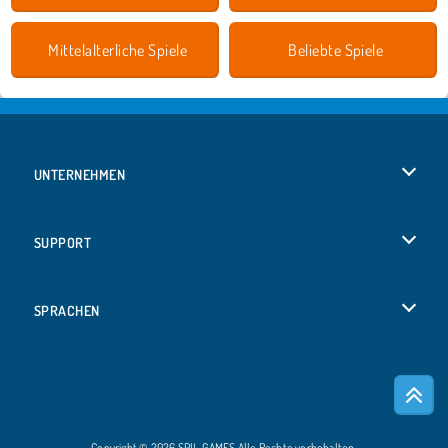
Mittelalterliche Spiele
Beliebte Spiele
UNTERNEHMEN
Benutzungsbedingungen
SUPPORT
Unsere Datenschutzre ...
Hilfe
SPRACHEN
Cookies
Русский
Cookie-Kontrolle
Bahasa Indonesia
Copyright © 2026 SPIL GAMES Alle Rechte vorbehalten.