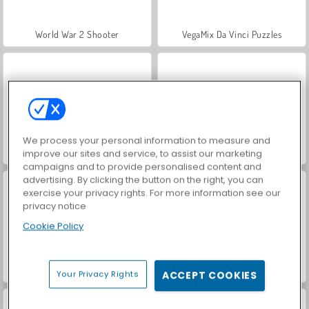
World War 2 Shooter
VegaMix Da Vinci Puzzles
We process your personal information to measure and
Car Parking City Duel
Hidden Object: Street of Secrets
improve our sites and service, to assist our marketing
campaigns and to provide personalised content and
advertising. By clicking the button on the right, you can
exercise your privacy rights. For more information see our
privacy notice
Cookie Policy
Let's Fish!
ASMR Makeover & Makeup Studio
Your Privacy Rights
ACCEPT COOKIES