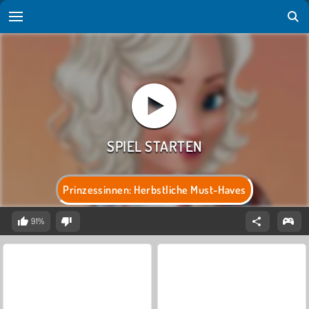
Prinzessinnen: Herbstliche Must-Haves
91%