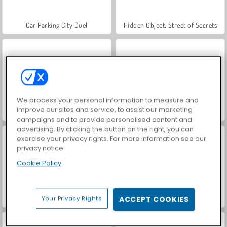
Car Parking City Duel
Hidden Object: Street of Secrets
We process your personal information to measure and
improve our sites and service, to assist our marketing
VegaMix Da Vinci Puzzles
Let's Fish!
campaigns and to provide personalised content and
advertising. By clicking the button on the right, you can
exercise your privacy rights. For more information see our
privacy notice
Cookie Policy
ASMR Makeover & Makeup Studio
World War 2 Shooter
Your Privacy Rights
ACCEPT COOKIES