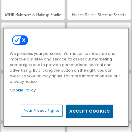
ASMR Makeover & Makeup Studio
Hidden Object: Street of Secrets
We process your personal information to measure and
improve our sites and service, to assist our marketing
campaigns and to provide personalised content and
VegaMix Da Vinci Puzzles
World War 2 Shooter
advertising. By clicking the button on the right, you can
exercise your privacy rights. For more information see our
privacy notice
Cookie Policy
Your Privacy Rights
ACCEPT COOKIES
Farm Merge Valley
Car Parking City Duel