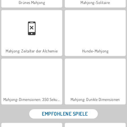
Grünes Mahjong
Mahjong-Solitaire
Mahjong: Zeitalter der Alchemie
Hunde-Mahjong
Mahjong-Dimensionen: 350 Sekunden
Mahjong: Dunkle Dimensionen
EMPFOHLENE SPIELE