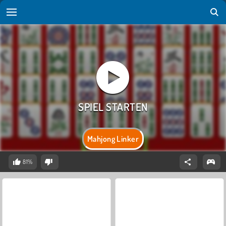
Mahjong Linker
81%