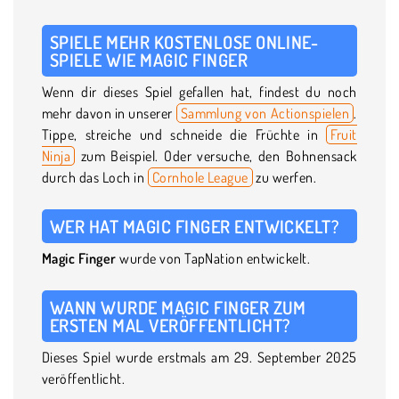
SPIELE MEHR KOSTENLOSE ONLINE-
SPIELE WIE MAGIC FINGER
Wenn dir dieses Spiel gefallen hat, findest du noch
mehr davon in unserer
Sammlung von Actionspielen
.
Tippe, streiche und schneide die Früchte in
Fruit
Ninja
zum Beispiel. Oder versuche, den Bohnensack
durch das Loch in
Cornhole League
zu werfen.
WER HAT MAGIC FINGER ENTWICKELT?
Magic Finger
wurde von TapNation entwickelt.
WANN WURDE MAGIC FINGER ZUM
ERSTEN MAL VERÖFFENTLICHT?
Dieses Spiel wurde erstmals am 29. September 2025
veröffentlicht.