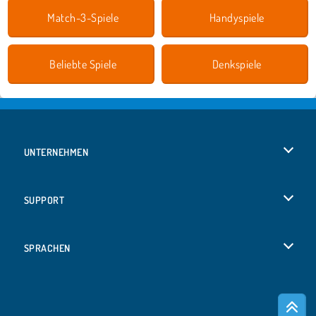
Match-3-Spiele
Handyspiele
Beliebte Spiele
Denkspiele
UNTERNEHMEN
Benutzungsbedingungen
SUPPORT
Unsere Datenschutzre ...
Hilfe
SPRACHEN
Cookies
English
Cookie-Kontrolle