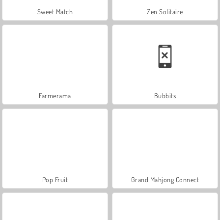
Sweet Match
Zen Solitaire
Farmerama
Bubbits
Pop Fruit
Grand Mahjong Connect