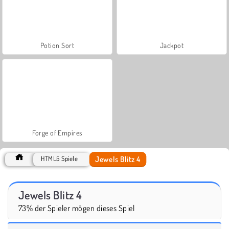
Potion Sort
Jackpot
Forge of Empires
Jewels Blitz 4
HTML5 Spiele
Jewels Blitz 4
73% der Spieler mögen dieses Spiel