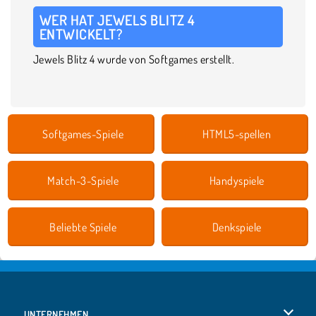
WER HAT JEWELS BLITZ 4
ENTWICKELT?
Jewels Blitz 4 wurde von Softgames erstellt.
Softgames-Spiele
HTML5-spellen
Match-3-Spiele
Handyspiele
Beliebte Spiele
Denkspiele
UNTERNEHMEN