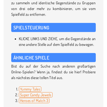
zu sammeln und identische Gegenstände zu Gruppen
von drei oder mehr zu kombinieren, um sie vom
Spielfeld zu entfernen.
SPIELSTEUERUNG
KLICKE LINKS UND ZIEHE, um die Gegenstände an
eine andere Stelle auf dem Spielfeld zu bewegen.
ÄHNLICHE SPIELE
Bist du auf der Suche nach anderen großartigen
Online-Spielen? Wenn ja, findest du sie hier! Probiere
als nächstes diese tollen Titel aus.
Yummy Tales
Super Candy Jewels
Heroes of Match 3