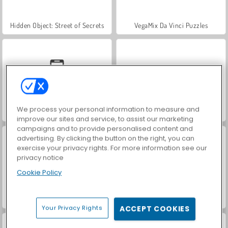
Hidden Object: Street of Secrets
VegaMix Da Vinci Puzzles
We process your personal information to measure and
Car Parking City Duel
ASMR Makeover & Makeup Studio
improve our sites and service, to assist our marketing
campaigns and to provide personalised content and
advertising. By clicking the button on the right, you can
exercise your privacy rights. For more information see our
privacy notice
Cookie Policy
World War 2 Shooter
Farm Merge Valley
Your Privacy Rights
ACCEPT COOKIES