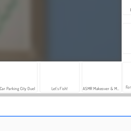
For
Car Parking City Duel
Let's Fish!
ASMR Makeover & Makeup Studio
Mahjong Firefly
Pyramiden-Mahjong