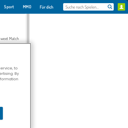
Sport
MMO
Für dich
Sweet Match
ervice, to
tising. By
en Solitaire
information
Farmerama