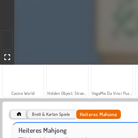
Casino World
Hidden Object: Street of Secrets
VegaMix Da Vinci Puzzles
Heiteres Mahjong
Brett & Karten Spiele
World War 2 Shooter
Farm Merge Valley
Heiteres Mahjong