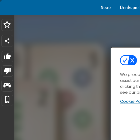
Neue
Denkspiel
We proces
assist ou
clicking t
see our p
Cookie Po