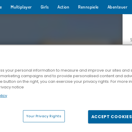
e
Multiplayer
Girls
Action
Rennspiele
Abenteuer
s your personal information to measure and improve our sites and s
r marketing campaigns and to provide personalised content and adver
Z
he button on the right, you can exercise your privacy rights. For more 
rivacy notice
licy
Your Privacy Rights
ACCEPT COOKIES