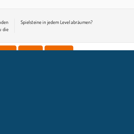
nden
Spielsteine in jedem Level abräumen?
u die
nspiele
Mahjong
Denkspiele
NTERNEHMEN
SUPPORT
Benutzungsbedingungen
Cookie-Kontrolle
Hilfe
Unsere Datenschutzre ...
Cookies