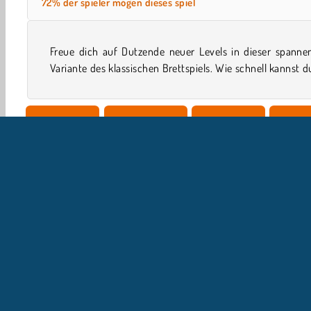
72% der spieler mögen dieses spiel
Freue dich auf Dutzende neuer Levels in dieser spanne
Variante des klassischen Brettspiels. Wie schnell kannst d
Einzelspieler
Brett & Karten
Kartenspiele
Familie
U