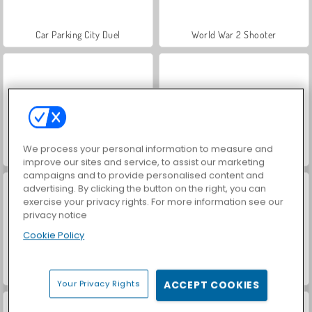
Car Parking City Duel
World War 2 Shooter
We process your personal information to measure and
VegaMix Da Vinci Puzzles
Hidden Object: Street of Secrets
improve our sites and service, to assist our marketing
campaigns and to provide personalised content and
advertising. By clicking the button on the right, you can
exercise your privacy rights. For more information see our
privacy notice
Cookie Policy
ASMR Makeover & Makeup Studio
Farm Merge Valley
Your Privacy Rights
ACCEPT COOKIES