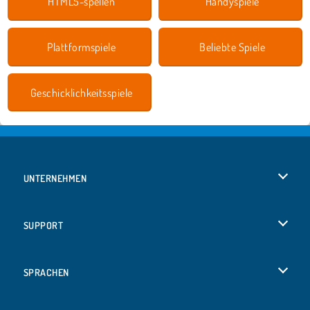
HTML5-spellen
Handyspiele
Plattformspiele
Beliebte Spiele
Geschicklichkeitsspiele
UNTERNEHMEN
Benutzungsbedingungen
SUPPORT
Unsere Datenschutzre ...
Hilfe
SPRACHEN
Cookies
Русский