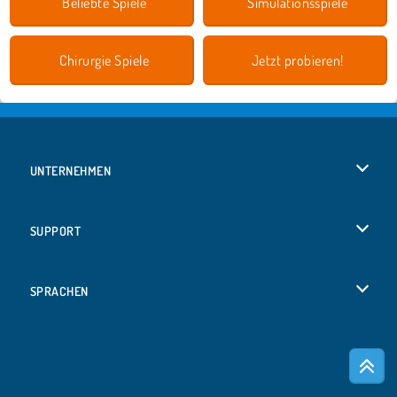
Beliebte Spiele
Simulationsspiele
Chirurgie Spiele
Jetzt probieren!
UNTERNEHMEN
Benutzungsbedingungen
SUPPORT
Unsere Datenschutzre ...
Hilfe
SPRACHEN
Cookies
English
Cookie-Kontrolle
Русский