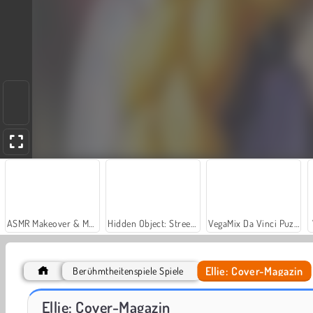
ASMR Makeover & Makeup Studio
Hidden Object: Street of Secrets
VegaMix Da Vinci Puzzles
Ellie: Cover-Magazin
Berühmtheitenspiele Spiele
Casino World
Let's Fish!
Ellie: Cover-Magazin