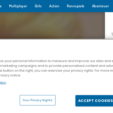
e
Multiplayer
Girls
Action
Rennspiele
Abenteuer
s your personal information to measure and improve our sites and s
r marketing campaigns and to provide personalised content and adver
Z
he button on the right, you can exercise your privacy rights. For more 
rivacy notice
licy
Your Privacy Rights
ACCEPT COOKIES