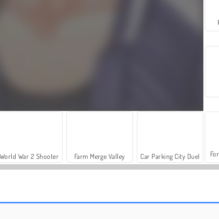
For
World War 2 Shooter
Farm Merge Valley
Car Parking City Duel
Celebrity Face Dance
Celebrity Cute Couple