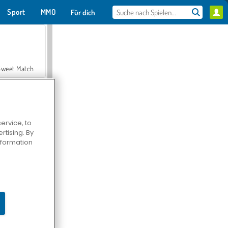
Sport
MMO
Für dich
Sweet Match
ervice, to
tising. By
en Solitaire
information
Farmerama