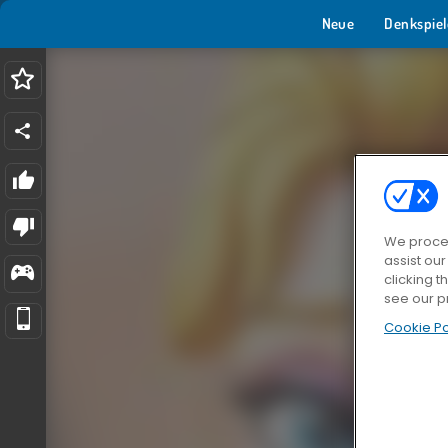
Neue
Denkspiel
We proces
assist ou
clicking t
see our p
Cookie Po