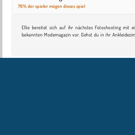
76% der spieler mögen dieses spiel
Ellie bereitet sich auf ihr nächstes Fotoshooting mit 
und stellst für sie ein cooles Outfit zusammen in di
bekannten Modemagazin vor. Gehst du in ihr Ankleidezi
Einzelspieler
Berühmtheitenspiele
Girls
Handy
U