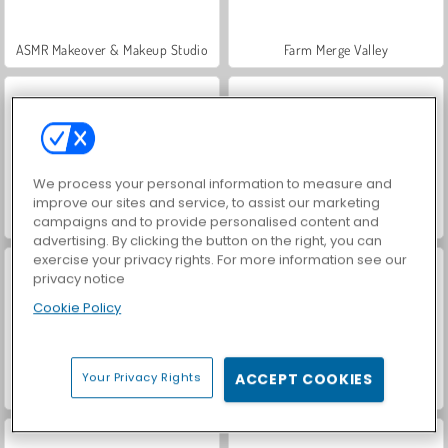
ASMR Makeover & Makeup Studio
Farm Merge Valley
We process your personal information to measure and
improve our sites and service, to assist our marketing
VegaMix Da Vinci Puzzles
Hidden Object: Street of Secrets
campaigns and to provide personalised content and
advertising. By clicking the button on the right, you can
exercise your privacy rights. For more information see our
privacy notice
Cookie Policy
Your Privacy Rights
ACCEPT COOKIES
World War 2 Shooter
Car Parking City Duel