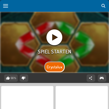
Crystalux
66%