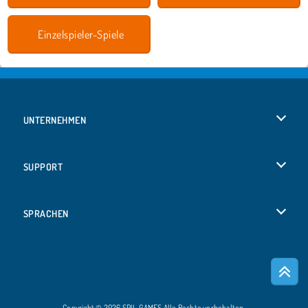
Einzelspieler-Spiele
UNTERNEHMEN
Benutzungsbedingungen
SUPPORT
Unsere Datenschutzre ...
Hilfe
SPRACHEN
Cookies
English
Cookie-Kontrolle
Русский
Copyright © 2026 SPIL GAMES Alle Rechte vorbehalten.